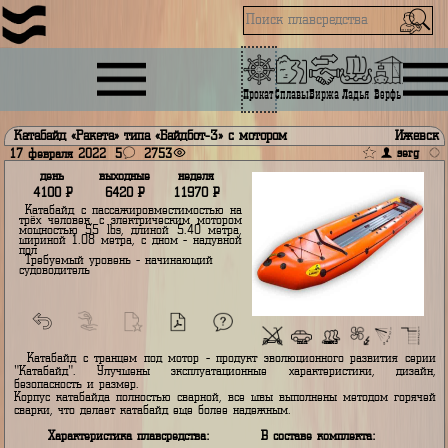
Прокат
Сплавы
Биржа
Ладья
Верфь
Катабайд «Ракета» типа «Байдбот-3» с мотором
И
s
17 февраля 2022
5
2753
день
выходные
неделя
4100
Р
6420
Р
11970
Р
Катабайд с пассажировместимостью на
трёх человек, с электрическим мотором
мощностью 55 lbs, длиной 5.40 метра,
шириной 1.08 метра, с дном - надувной
пол
Требуемый уровень - начинающий
судоводитель
min
max 3
Катабайд с транцем под мотор - продукт эволюционного развития
"Катабайд". Улучшены эксплуатационные характеристики, ди
безопасность и размер.
Корпус катабайда полностью сварной, все швы выполнены методом г