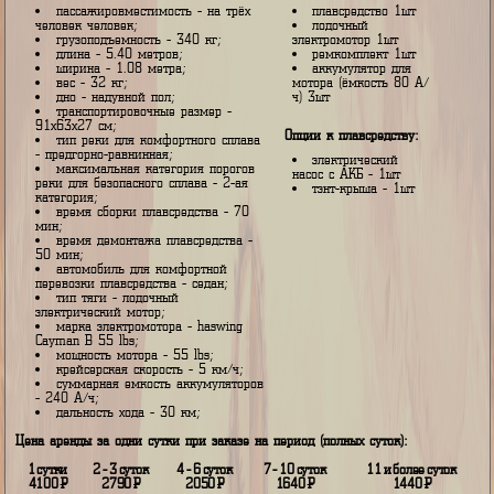
сварки, что делает катабайд еще более надежным.
Характеристика плавсредства:
В составе комплекта:
пассажировместимость - на трёх
плавсредство 1шт
человек человек;
лодочный
грузоподъемность - 340 кг;
электромотор 1шт
длина - 5.40 метров;
ремкомплект 1шт
ширина - 1.08 метра;
аккумулятор для
вес - 32 кг;
мотора (ёмкость 80 А/
дно - надувной пол;
ч) 3шт
транспортировочные размер -
91х63х27 см;
Опции к плавсредству:
тип реки для комфортного сплава
- предгорно-равнинная;
электрический
максимальная категория порогов
насос с АКБ - 1шт
реки для безопасного сплава - 2-ая
тэнт-крыша - 1шт
категория;
время сборки плавсредства - 70
мин;
время демонтажа плавсредства -
50 мин;
автомобиль для комфортной
перевозки плавсредства - седан;
тип тяги - лодочный
электрический мотор;
марка электромотора - haswing
Cayman B 55 lbs;
мощность мотора - 55 lbs;
крейсерская скорость - 5 км/ч;
суммарная емкость аккумуляторов