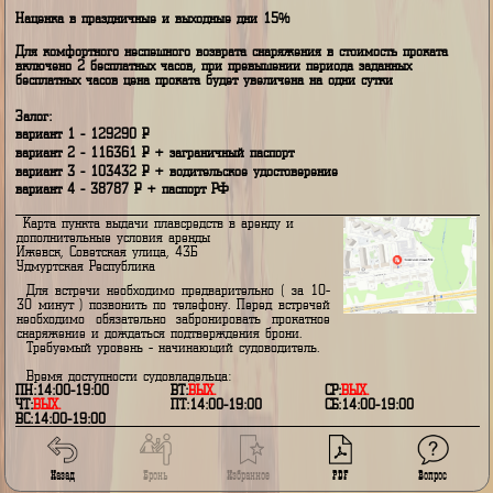
- 240 А/ч;
дальность хода - 30 км;
Цена аренды за одни сутки при заказе на период (полных суток):
1 сутки
2 - 3 суток
4 - 6 суток
7 - 10 суток
11 и более су
4100
Р
2790
Р
2050
Р
1640
Р
1440
Р
Наценка в праздничные и выходные дни 15%
Для комфортного неспешного возврата снаряжения в стоимость прокат
включено 2 бесплатных часов, при превышении периода заданных
бесплатных часов цена проката будет увеличена на одни сутки
Залог:
вариант 1 - 129290
P
вариант 2 - 116361
P
+ заграничный паспорт
вариант 3 - 103432
P
+ водительское удостоверение
вариант 4 - 38787
P
+ паспорт РФ
Карта пункта выдачи плавсредств в аренду и
дополнительные условия аренды
Ижевск, Советская улица, 43Б
Удмуртская Республика
Для встречи необходимо предварительно ( за 10-
30 минут ) позвонить по телефону. Перед встречей
необходимо обязательно забронировать прокатное
снаряжение и дождаться подтверждения брони.