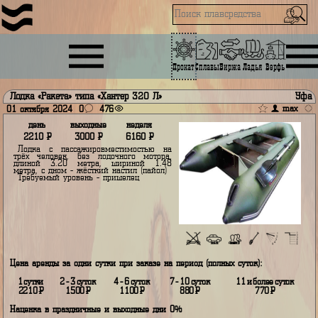
Прокат
Сплавы
Биржа
Ладья
Верфь
Лодка «Ракета» типа «Хантер 320 Л»
01 октября 2024
0
476
день
выходные
неделя
2210
Р
3000
Р
6160
Р
Лодка с пассажировместимостью на
трёх человек, без лодочного мотора,
длиной 3.20 метра, шириной 1.48
метра, с дном - жёсткий настил (пайол)
Требуемый уровень - пришелец
min
max 3
Цена аренды за одни сутки при заказе на период (полных суток):
1 сутки
2 - 3 суток
4 - 6 суток
7 - 10 суток
11 и более су