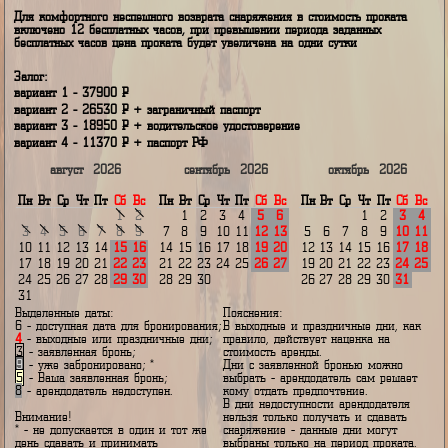
2210
Р
1500
Р
1100
Р
880
Р
770
Р
Наценка в праздничные и выходные дни 0%
Для комфортного неспешного возврата снаряжения в стоимость прокат
включено 12 бесплатных часов, при превышении периода заданных
бесплатных часов цена проката будет увеличена на одни сутки
Залог:
вариант 1 - 37900
P
вариант 2 - 26530
P
+ заграничный паспорт
вариант 3 - 18950
P
+ водительское удостоверение
вариант 4 - 11370
P
+ паспорт РФ
август
2026
сентябрь
2026
октябрь
202
Пн
Вт
Ср
Чт
Пт
Сб
Вс
Пн
Вт
Ср
Чт
Пт
Сб
Вс
Пн
Вт
Ср
Чт
Пт
С
1
2
1
2
3
4
5
6
1
2
3
4
5
6
7
8
9
7
8
9
10
11
12
13
5
6
7
8
9
1
10
11
12
13
14
15
16
14
15
16
17
18
19
20
12
13
14
15
16
1
17
18
19
20
21
22
23
21
22
23
24
25
26
27
19
20
21
22
23
2
24
25
26
27
28
29
30
28
29
30
26
27
28
29
30
3
31
Выделенные даты:
Пояснения:
6
- доступная дата для бронирования;
В выходные и праздничные дни,
4
- выходные или праздничные дни;
правило, действует наценка на
3
- заявленная бронь;
стоимость аренды.