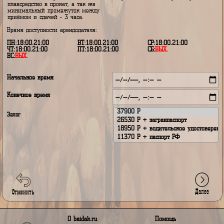
9
- уже забронировано; *
Дни с заявленной бронью можн
5
- Ваша заявленная бронь;
выбрать - арендодатель сам реш
8
- арендодатель недоступен.
кому отдать предпочтение.
В дни недоступности арендодате
Внимание!
нельзя только получать и сдават
* - не допускается в один и тот же
снаряжение - данные дни могут
день сдавать и принимать
выбраны только на период прока
плавсредство в прокат, а так же
минимальный промежуток между
приёмом и сдачей - 3 часа.
Время доступности арендодателя:
ПН:18:00.21:00
ВТ:18:00.21:00
СР:18:00.21:00
ЧТ:18:00.21:00
ПТ:18:00.21:00
СБ:
ВЫХ.
ВС:
ВЫХ.
Начальное время
Конечное время
Залог