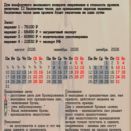
2410
Р
1640
Р
1210
Р
960
Р
840
Р
Наценка в праздничные и выходные дни 15%
Для комфортного неспешного возврата снаряжения в стоимость прокат
включено 12 бесплатных часов, при превышении периода заданных
бесплатных часов цена проката будет увеличена на одни сутки
Залог:
вариант 1 - 76100
P
вариант 2 - 68490
P
+ заграничный паспорт
вариант 3 - 60880
P
+ водительское удостоверение
вариант 4 - 22830
P
+ паспорт РФ
август
2026
сентябрь
2026
октябрь
202
Пн
Вт
Ср
Чт
Пт
Сб
Вс
Пн
Вт
Ср
Чт
Пт
Сб
Вс
Пн
Вт
Ср
Чт
Пт
С
1
2
1
2
3
4
5
6
1
2
3
4
5
6
7
8
9
7
8
9
10
11
12
13
5
6
7
8
9
1
10
11
12
13
14
15
16
14
15
16
17
18
19
20
12
13
14
15
16
1
17
18
19
20
21
22
23
21
22
23
24
25
26
27
19
20
21
22
23
2
24
25
26
27
28
29
30
28
29
30
26
27
28
29
30
3
31
Выделенные даты:
Пояснения:
6
- доступная дата для бронирования;
В выходные и праздничные дни,
4
- выходные или праздничные дни;
правило, действует наценка на
3
- заявленная бронь;
стоимость аренды.