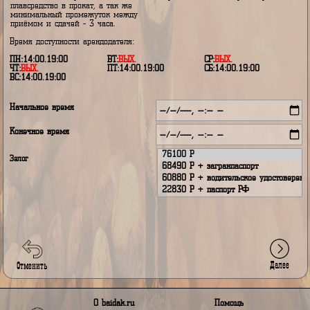
9
- уже забронировано; *
Дни с заявленной бронью можн
5
- Ваша заявленная бронь;
выбрать - арендодатель сам реш
8
- арендодатель недоступен.
кому отдать предпочтение.
В дни недоступности арендодате
Внимание!
нельзя только получать и сдават
* - не допускается в один и тот же
снаряжение - данные дни могут
день сдавать и принимать
выбраны только на период прока
плавсредство в прокат, а так же
минимальный промежуток между
приёмом и сдачей - 3 часа.
Время доступности арендодателя:
ПН:14:00.19:00
ВТ:
ВЫХ.
СР:
ВЫХ.
ЧТ:
ВЫХ.
ПТ:14:00.19:00
СБ:14:00.19:00
ВС:14:00.19:00
Начальное время
Конечное время
Залог