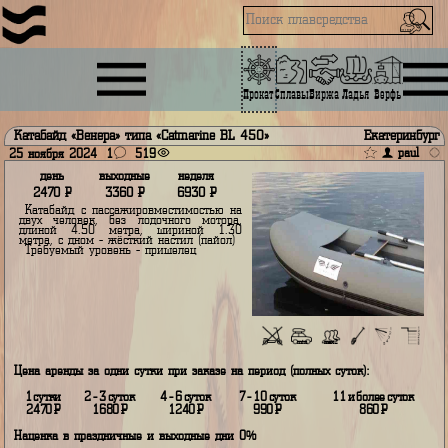
Прокат
Сплавы
Биржа
Ладья
Верфь
Катабайд «Венера» типа «Catmarine BL 450»
Екатер
25 ноября 2024
1
519
день
выходные
неделя
2470
Р
3360
Р
6930
Р
Катабайд с пассажировместимостью на
двух человек, без лодочного мотора,
длиной 4.50 метра, шириной 1.30
метра, с дном - жёсткий настил (пайол)
Требуемый уровень - пришелец
min
max 2
Цена аренды за одни сутки при заказе на период (полных суток):
1 сутки
2 - 3 суток
4 - 6 суток
7 - 10 суток
11 и более су