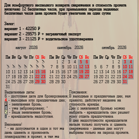
2470
Р
1680
Р
1240
Р
990
Р
860
Р
Наценка в праздничные и выходные дни 0%
Для комфортного неспешного возврата снаряжения в стоимость прокат
включено 12 бесплатных часов, при превышении периода заданных
бесплатных часов цена проката будет увеличена на одни сутки
Залог:
вариант 1 - 42250
P
вариант 2 - 29575
P
+ заграничный паспорт
вариант 3 - 21125
P
+ водительское удостоверение
август
2026
сентябрь
2026
октябрь
202
Пн
Вт
Ср
Чт
Пт
Сб
Вс
Пн
Вт
Ср
Чт
Пт
Сб
Вс
Пн
Вт
Ср
Чт
Пт
С
1
2
1
2
3
4
5
6
1
2
3
4
5
6
7
8
9
7
8
9
10
11
12
13
5
6
7
8
9
1
10
11
12
13
14
15
16
14
15
16
17
18
19
20
12
13
14
15
16
1
17
18
19
20
21
22
23
21
22
23
24
25
26
27
19
20
21
22
23
2
24
25
26
27
28
29
30
28
29
30
26
27
28
29
30
3
31
Выделенные даты:
Пояснения:
6
- доступная дата для бронирования;
В выходные и праздничные дни,
4
- выходные или праздничные дни;
правило, действует наценка на
3
- заявленная бронь;
стоимость аренды.
9
- уже забронировано; *
Дни с заявленной бронью можн