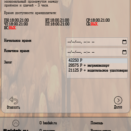
5
- Ваша заявленная бронь;
выбрать - арендодатель сам реш
8
- арендодатель недоступен.
кому отдать предпочтение.
В дни недоступности арендодате
Внимание!
нельзя только получать и сдават
* - не допускается в один и тот же
снаряжение - данные дни могут
день сдавать и принимать
выбраны только на период прока
плавсредство в прокат, а так же
минимальный промежуток между
приёмом и сдачей - 3 часа.
Время доступности арендодателя:
ПН:18:00.21:00
ВТ:18:00.21:00
СР:18:00.21:00
ЧТ:18:00.21:00
ПТ:18:00.21:00
СБ:
ВЫХ.
ВС:
ВЫХ.
Начальное время
Конечное время
Залог