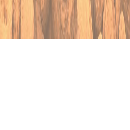
О baidak.ru
Помощь
О проекте
Вопрос-ответ
Baidak.ru
Пользовательское
Служба техничес
соглашение
поддержки
Политика
Тариф
конфидециальности