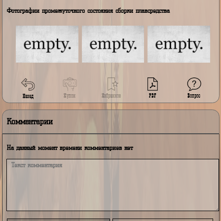
код подтверждения IDBEHOLDA
насос ножной 1 шт.
с оценочной стоимостью 1200
Р
за
одну ед.компл.
позиция закрыта
код подтверждения IDBEHOLDA
тэнт 1 шт.
с оценочной стоимостью 10000
Р
фото
за одну ед.компл.
подтверждение
позиция не закрыта
отсутствует
код подтверждения IDBEHOLDA
байк 1 шт.
с оценочной стоимостью 35000
Р
фото
за одну ед.компл.
подтверждение
позиция не закрыта
отсутствует
код подтверждения SASDS
Фотографии промежуточного состояния сборки плавсредства