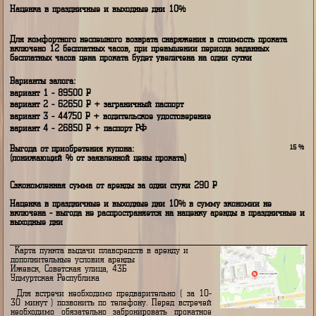
115x25x46 см;
вес - 27 кг;
подвеска - пружинная;
покрышки - для бездорожья;
автомобиль для комфортной
перевозки - седан;
Цена аренды за одни стуки 1900
Р
Наценка в праздничные и выходные дни 10%
Для комфортного неспешного возврата снаряжения в стоимость прокат
включено 12 бесплатных часов, при превышении периода заданных
бесплатных часов цена проката будет увеличена на одни сутки
Варианты залога:
вариант 1 - 89500
P
вариант 2 - 62650
P
+ заграничный паспорт
вариант 3 - 44750
P
+ водительское удостоверение
вариант 4 - 26850
P
+ паспорт РФ
Выгода от приобретения купона:
(понижающий % от заявленной цены проката)
Сэкономленная сумма от аренды за одни стуки 290
Р