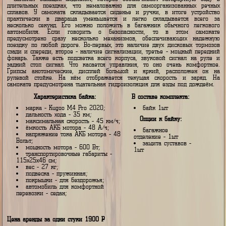
при спокойной езде. Мощность м
колеса позволяет разог
электросамокат до 45 км/ч при с
весе мотоциклиста.
35км
45км/ч
48А/ч
min
Самокат оснащен сидением, которое обеспечивает комфортную 
длительных поездках, что немаловажно для самоорганизованных 
сплавов. У самоката складывается сиденье и ручки, в итоге устр
практически в двараща уменьшается и легко складывается все
несколько секунд. Его можно положить в багажник обычного лег
автомобиля. Если говорить о безопасности, то в этом сам
предусмотрено сразу несколько механизмов, обеспечивающих над
поездку по любой дороге. Во-первых, это наличие двух дисковых то
сзади и спереди, второе - наличие сигнализации, третье - мощный пе
фонарь. Также есть подсветка всего корпуса, звуковой сигнал на 
задний стоп сигнал. Что касается управлния, то оно очень комфо
Грипсы анотомические, дисплей большой и яркий, расположен 
рулевой стойке. На нём отображается текущая скорость и заря
самокате предусмотрена тщательная гидроизоляция для езды под дожд
Характеристика байка:
В составе комплекта:
марка - Kugoo M4 Pro 2020;
байк 1шт
дальность хода - 35 км;
Опции к байку:
максимальная скорость - 45 км/ч;
ёмкость АКБ мотора - 48 А/ч;
багажное
напряжение тока АКБ мотора - 48
отделение - 1шт
Вольт;
защита суставов -
мощность мотора - 600 Вт;
1шт
транспортировочные габариты -