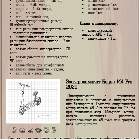
пассажировместимость - на
плавсредство 1шт
четыре человека человек;
сидушка 2шт
грузоподъемность - 450 кг;
весло 2шт
длина - 4.30 метров;
ремкомплект 1шт
ширина - 1.65 метра;
насос ножной 1шт
вес - 33 кг;
тэнт 1шт
дно - надувной пол;
транспортировочные размер -
Опции к плавсредству:
80х55х45 см;
тип реки для комфортного сплава
электрический
- предгорно-равнинная;
насос с АКБ - 1шт
максимальная категория порогов
тэнт-крыша - 1шт
реки для безопасного сплава - 2-ая
категория;
время сборки плавсредства - 70
мин;
время демонтажа плавсредства -
50 мин;
автомобиль для комфортной
перевозки плавсредства - седан;
тип тяги - вёсельная;
Электросамокат Kugoo M4 
2020
Электросамокат с пружи
подвеской с колёсами с покры
для бездорожья. Емкости аккуму
мотор-колеса 48 А/ч хватает на