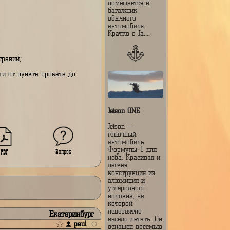
разработанный
компанией X-
Control и часто
называемый
«летающим
чемоданом» из-з
возможности
предгорно-равнинная;
складываться до
орая;
размера, которы
;
помещается в
багажник
обычного
ршрута:
автомобиля.
Кратко о Ja....
ршрута:
о маршрута - гравий;
маршрута и пути от пункта проката до
маршрута:
Jetson ONE
Jetson —
гоночный