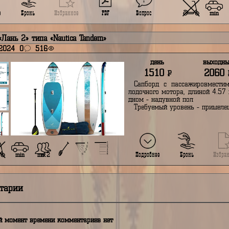
пборд «Лань 3» типа «Acoway Waverider 320»
ктября 2024
0
591
день
выходные
неделя
1040
1420
2940
Р
Р
Р
Сапборд с пассажировместимостью на одного человека, без
дочного мотора, длиной 3.20 метра, шириной 0.80 метра, с
ом - надувной пол
Требуемый уровень - пришелец
Вопрос
Подробнее
Бронь
Избранное
PDF
пборд «Лань 2» типа «Nautica Tandem»
ктября 2024
0
516
день
1510
Р
Сапборд с пас