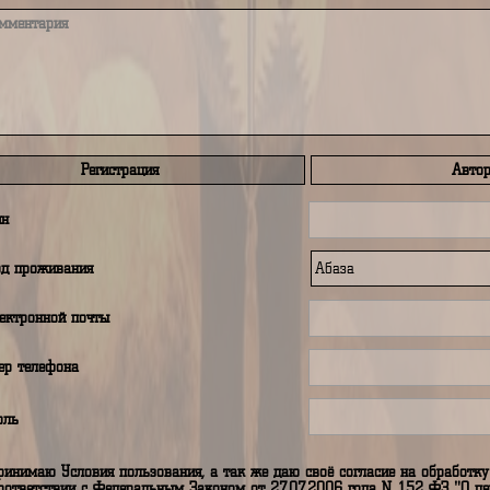
лодочного мотора
дном - надувной 
Требуемый уров
Подробнее
Б
min
max 2
омментарии
 данный момент времени комментариев нет