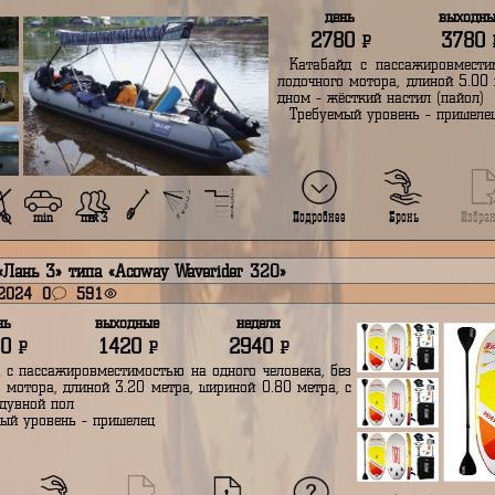
Климат
Карта
Избранн
Назад
дходящие плавсредства к данному сплаву в ближайших рег
табайд «Катюша» типа «Catmarine BL 500»
оября 2024
4
594
день
2780
Р
Катабайд с па
лодочного мотора
дном - жёсткий н
Требуемый уров
Подробнее
Б
min
max 3