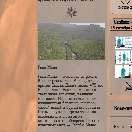
Са
15 о
Река Белая
ло
Река Белая — одна из крупнейших
дн
рек Башкортостана, приток реки
Кама. Её длина составляет около 1
000 км. Белая протекает через
живописные районы и имеет важное
значение для водоснабжения,
орошения и энергетики региона.
Са
15 о