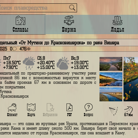
Сплавы
Биржа
лав недельный «От Мутихи до Красновишерска» по реке Ви
нваря 2025
0
476
Пт,7
Сб,8
Вс,9
+18.50°С
+20.40°С
+19.00°С
+7.90°С
+15.00°С
+13.00°С
Сплав недельный по предгорно-равнинному участку реки
ишера длиной 86 км с возможностью вернутся к месту
тарта на байке проехав 67 км в основном по дороге с
равийным покрытием.
тарт - Мутиха
иниш - Красновишерск
Вопрос
Климат
Карта
Избранное
PDF
Назад
Река Вишера — это одна из крупных рек Урала, протекающая в 