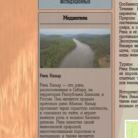
Недельный
пр
ус
Экспедиционный
Ос
Те
пе
Медиатека
Пр
ли
оз
Ре
пр
Эк
Ви
щу
ви
Ту
Ре
её
Река Казыр
оп
дл
Река Казыр — это река,
расположенная в Сибири, на
Ис
территории Республики Хакасия, в
Ре
России. Она является правым
та
притоком реки Абакан. Казыр
во
протекает через гористую местность,