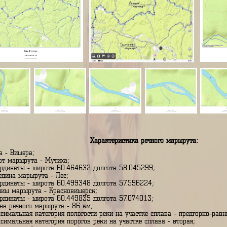
Характеристика речного марш
река - Вишера;