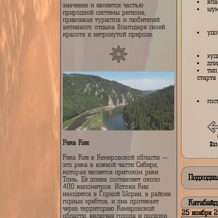
юге Кемеровской области России.
Она является притоком реки Томи и
имеет длину около 100 километров.
Тельбес берет свое начало в горных
районах Салаирского кряжа и течет
через таежные леса, образуя
живописные пейзажи с чистыми
водами и крутыми берегами. Река
имеет важное экологическое
значение и является частью
природной системы региона,
привлекая туристов и любителей
активного отдыха благодаря своей
красоте и нетронутой природе.