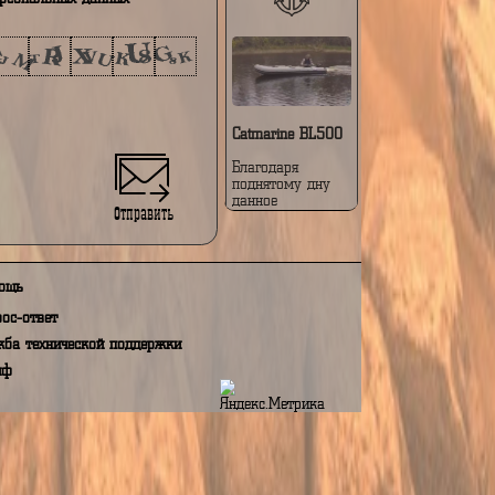
соединения двух
SUP-досок в
Авторизация
катамаран.
Превратите 2
доски для гребли
в электрический
катамаран!
Превратите свои
доски для гребли
в элегантный
катамаран с
помощью нашей
надувной
платформы!
Поднимите свои
водные
приключения на
новый уровень,
преврати....
е на обработку моих персональных данных,
N 152 ФЗ "О персональных данных"