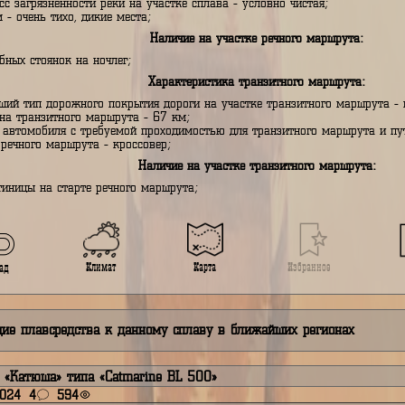
старт маршрута - Мутиха;
координаты - широта 60.464632 долгота 58.045299;
середина маршрута - Лес;
координаты - широта 60.499348 долгота 57.596224;
финиш маршрута - Красновишерск;
координаты - широта 60.449835 долгота 57.074013;
длина речного маршрута - 86 км;
максимальная категория пологости реки на участке сплава - 
максимальная категория порогов реки на участке сплава - вт
класс загрязнённости реки на участке сплава - условно чистая
шум - очень тихо, дикие места;
Наличие на участке речного ма
удобных стоянок на ночлег;
Характеристика транзитного ма
худший тип дорожного покрытия дороги на участке транзитног
длина транзитного маршрута - 67 км;
тип автомобиля с требуемой проходимостью для транзитного 
старта речного маршрута - кроссовер;
Наличие на участке транзитного 
гостиницы на старте речного маршрута;