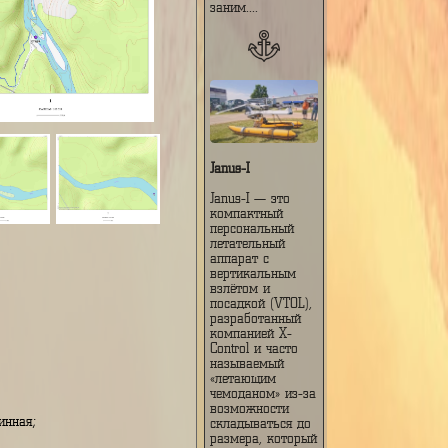
особенностями:
Модульная и
складная
конструкция —
при сложенном
виде аппарат
заним....
Janus-I
Janus-I — это
компактный
персональный
летательный
аппарат с
вертикальным
рута:
взлётом и
посадкой (VTOL),