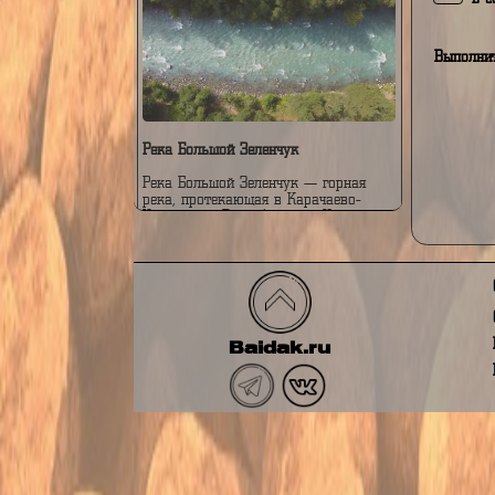
В
Bow River
Bow River — это река в канадской
В
провинции Альберта, протекающая
через город Калгари и являющаяся
важной частью экосистемы региона.
А
Рафтинг на реке Bow популярен
благодаря живописным видам,
чистой воде и разнообразию уровней
В
сложности маршрутов, подходящих
как для новичков, ....
В
Вы