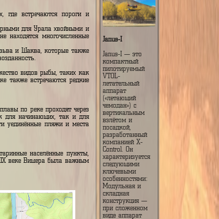
воё начало в северных склонах Урала, а её
 в Каму.
но в верховьях, где встречаются пороги и
ное.
йоны, с характерными для Урала хвойными и
. В её бассейне находятся многочисленные
Janus-I
ми водами.
их как реки Лозьва и Шаква, которые также
Janus-I — это
природную первозданность.
компактный
пилотируемый
ах обитает множество видов рыбы, таких как
VTOL-
растений. В реке также встречаются редкие
летательный
аппарат
(«летающий
чемодан») с
го туризма. Сплавы по реке проходят через
вертикальным
 интересным как для начинающих, так и для
взлётом и
 где можно найти уединённые пляжи и места
посадкой,
разработанный
компанией X-
Control. Он
 расположены старинные населённые пункты,
характеризуется
наследием. В XIX веке Вишера была важным
следующими
ключевыми