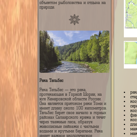
в основном по тайге, и играет
важную роль в водном балансе
региона. Река известна своей
живописной природой,
многочисленными порогами и
каскадами, а также является
объектом рыболовства и отдыха на
природе.
Река Тельбес
Река Тельбес — это река,
протекающая в Горной Шории, на