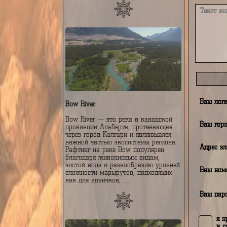
Река Мана
Река Мана — живописная река в
Красноярском крае России, левый
приток Енисея. Длина около 475 км.
Начинается в Восточном Саяне и
течёт через гористую, таёжную
местность. Мана известна своими
извилистыми берегами, скалами,
чистой водой и бурными порогами.
К
Очень популярна среди туристов,
особенно для сплавов на
катамаранах и байдарках. Одно из
известных мест — Столбы Маны.
На