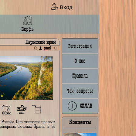
Вход
Ладья
Верфь
шера
Пермский край
Регистрация
paul
О нас
Правила
Тех. вопросы
СПЛАВ
min
67км
86км
Концепты
Пермском крае России. Она является правым