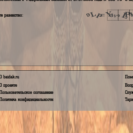
Регистрация
аш логин
аш город проживания
дрес электронной почты
аш номер телефона
аш пароль
я принимаю Условия пользования, а так же даю своё согласи
в соответствии с Федеральным Законом от 27.07.2006 года 
полните равенство: