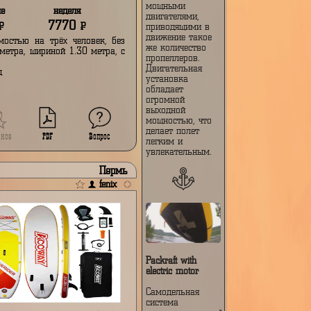
автомобиль
Формулы-1 для
ое
Вопрос
PDF
неба. Красивая и
легкая
конструкция из
алюминия и
ионах
углеродного
волокна, на
которой
невероятно
Екатеринбург
весело летать. О
paul
оснащен восемь
мощными
выходные
неделя
двигателями,
3780
7770
Р
Р
приводящими в
движение такое
ссажировместимостью на трёх человек, без
же количество
, длиной 5.00 метра, шириной 1.30 метра, с
пропеллеров.
астил (пайол)
Двигательная
ень - пришелец
установка
обладает
огромной
выходной
мощностью, что
делает полет
PDF
Вопрос
ронь
Избранное
легким и
увлекательным.