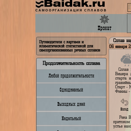
Baidak.ru
САМООРГАНИЗАЦИЯ СПЛАВОВ
Прокат
Сп
Путеводители с картами и
климатической статистикой для
06 я
самоорганизованных речных сплавов
Продолжительность сплава
В
Любой продолжительности
с
г
С
Однодневный
Ф
Выходных дней