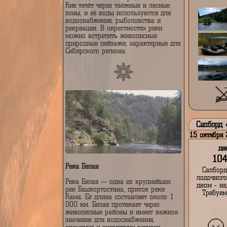
Река Кия
Река Кия в Кемеровской области —
это река в южной части Сибири,
которая является притоком реки
По
Томь. Её длина составляет около
400 километров. Истоки Кии
находятся в Горной Шории, в районе
горных хребтов, и она протекает
Ка
через территорию Кемеровской
25 н
области, включая города и посёлки.
Кия течёт через таёжные и лесные
зоны, и её воды используются для
водоснабжения, рыболовства и
рекреации. В окрестностях реки
можно встретить живописные
природные пейзажи, характерные для
Сибирского региона.