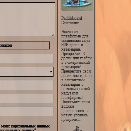
, длиной 4.57 метра, шириной 0.86 метра, с
мАч 3 с.
пол
Максимальная
ень - пришелец
скорость около
4,7 км/ч.
Изготовлен из
ПВХ. Пластина
двигателя имеет
3 стальные
пластины.
PDF
Вопрос
ронь
Избранное
Педальная
пластина имеет 
магнита.
Paddleboard
Catamaran
Надувная
платформа для