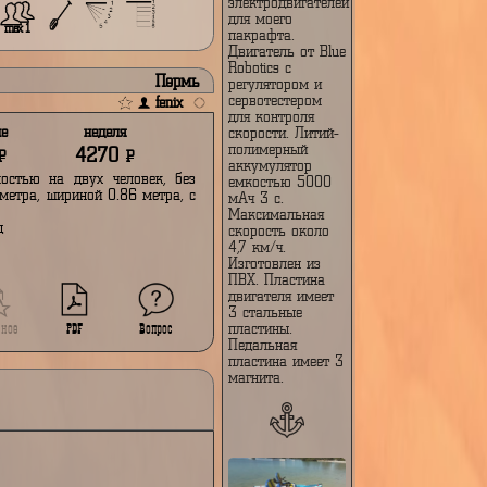
Пермь
fenix
Packraft with
electric motor
Самодельная
система
электродвигател
для моего
min
max 1
пакрафта.
Двигатель от Blu
Robotics с
Пермь
регулятором и
сервотестером
fenix
для контроля
выходные
неделя
скорости. Литий-
полимерный
2060
4270
Р
Р
аккумулятор
сажировместимостью на двух человек, без
емкостью 5000