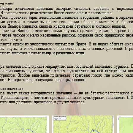
итоком реки Кама и имеет длину около 500 км. Вишера берет с
тье находится недалеко от города Красновишерск, где она впадает
обенности реки:
чение: Вишера отличается довольно быстрым течением, особен
рекаты. В нижней части реки течение более спокойное и равномер
ирода: Река протекает через живописные лесистые и гористые ра
ственными лесами, а также высокими скальными образованиями
ёра, а сама Вишера известна своими красивыми берегами и чисты
ка и её притоки: Вишера имеет несколько крупных притоков, так
отекают через лесные и мало населённые районы, сохраняя свою 
ологическая чистота:
шера является одной из экологически чистых рек Урала. В её вод
ка, судак, окунь, а также множество беспозвоночных и водных 
ды животных, включая речных выдр и различных птиц.
ризм:
ка Вишера является популярным маршрутом для любителей активно
 пороги и живописные участки, что делает путешествие по ней
ытных туристов. Особое внимание привлекает береговая линия,
я кемпинга. Вишера также популярна среди рыболовов.
торическое значение:
ка Вишера имеет также историческое значение — на её берегах
кие как Красновишерск, с богатым промышленным и культурным 
дным путем для доставки древесины и других товаров.