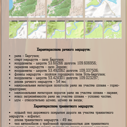
Характеристика речного маршрута:
река - Баргузин;
старт маршрута - село Баргузин;
координаты - широта 53.60266 долгота 109.606956;
середина маршрута - село Зорино;
координаты - широта 53.492062 долгота 109.337506;
финиш маршрута - посёлок городского типа Усть-Баргузин;
координаты - широта 53.424301 долгота 109.023297;
длина речного маршрута - 54 км;
максимальная категория пологости реки на участке сплава - го
предгорная;