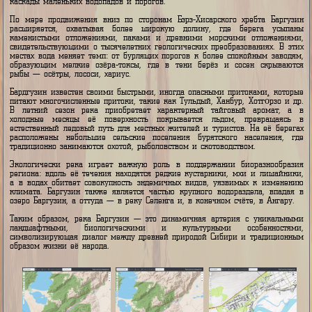
склонах Уссурийского хребта, где снежные вершины и ледниковые н
дают начало полноводному ручью. В верхнем течении река све
кристально чистой водой, пробивая узкие и крутые долины, часто о
каскады маленьких водопадов и порогов.
По мере продвижения вниз по сторонам Бэрэ-Хисарского хребта Ба
расширяется, охватывая более широкую долину, где берега ус
каменистыми отложениями, паками и древними морскими отложен
свидетельствующими о тысячелетних геологических преобразованиях. 
местах вода меняет темп: от бурлящих порогов к более спокойным за
образующим мелкие озёра‑токсы, где в тени берёз и сосен скры
рыбы — осётры, лососи, хариус.
Бардгузин известен своими быстрыми, иногда опасными притоками, к
питают многочисленные притоки, такие как Тульдый, Ханбур, Хотго́рзо
В летний сезон река приобретает характерный тайговый аромат
холодные месяцы её поверхность покрывается льдом, превраща
естественный ледовый путь для местных жителей и туристов. На её б
расположены небольшие сельские поселения бурятского населени
традиционно занимаются охотой, рыболовством и скотоводством.
Экологически река играет важную роль в поддержании биоразноо
региона: вдоль её течения находятся редкие кустарники, мхи и лиша
а в водах обитает совокупность эндемичных видов, уязвимых к изм
климата. Баргузин также является частью крупного водораздела, вп
озеро Баргузин, а оттуда — в реку Селенга и, в конечном счёте, в Анг
Таким образом, река Баргузин — это динамичная артерия с уника
ландшафтными, биологическими и культурными особеннос
символизирующая диалог между древней природой Сибири и традиц
образом жизни её народа.