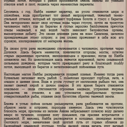
туманах. Из множества незаметных ручейков, питаемых талыми сне
болотными топями, она постепенно собирает свои силы, рождаяс
истинная сахалинская тайожная река. В верховьях это стремите
бурный поток, который с ревом пробивается сквозь завалы из у
стволов елей и пихт, кидаясь через каменистые перекаты.
Спускаясь с гор, Найба меняет характер, ее русло становится 
спокойнее, вода приобретает тот самый непрозрачный, тяжелый 
стальной оттенок, который ей придают торфяные болота и гумус с бе
Она неторопливо несет свои мутные воды через глухую, почти не тр
человеком тайгу, где по берегам в густых зарослях бambукника пр
следы медведей, а над водой часто зависают белохвостые ор
высматривая добычу. Это самая длинная река на всем Сахалине, ц
принадлежащая этому острову, и она словно проживает в себе в
суровую, изолированную от материка жизнь.
На своем пути река неожиданно сталкивается с человеком, протекая
Долинск. Здесь берега меняются, появляются огороды, мосты, о
старых деревянных причалов, напоминающие о временах, когда по
сплавляли лес. Но цивилизация здесь кажется временной, легко смы
сильными дождями, которые часто превращают реку в бушующий 
поток, выходящий из берегов и затапливающий пойменные луга.
Настоящая магия Найбы раскрывается поздней осенью. Именно тогд
буквально начинает жить рыбой. С milestones приходит горбуша, к
следом и ценная сима. Вода в русле густеет от миллионов рыбьих те
пахнет свежей икрой и диким озером. В это время берега стано
опасными — сюда стягиваются огромные медведи, устраивая ж
пиршества на отмелях, а дно устилается серебристыми тр
отнерестившейся рыбы, отдавая свои богатства обратно таежной земле