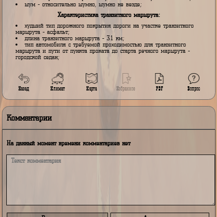
координаты - широта 47.330079 долгота 142.56485;
середина маршрута - село Покровка;
координаты - широта 47.341906 долгота 142.732395;
финиш маршрута - село Стародубское;
координаты - широта 47.406452 долгота 142.795036;
длина речного маршрута - 46 км;
максимальная категория пологости реки на участке сплава -
предгорно-равнинная;
максимальная категория порогов реки на участке сплава - втор
класс загрязнённости реки на участке сплава - условно чистая;
шум - относительно шумно, шумно не везде;
Характеристика транзитного маршрута:
худший тип дорожного покрытия дороги на участке транзитного
маршрута - асфальт;
длина транзитного маршрута - 31 км;
тип автомобиля с требуемой проходимостью для транзитного
маршрута и пути от пункта проката до старта речного маршрута -
городской седан;
Климат
Карта
Избранное
PDF
Назад
Воп
Комментарии