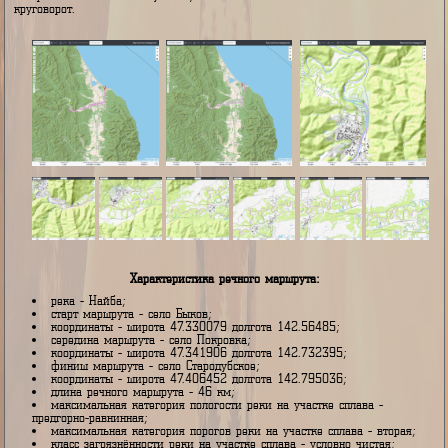
Ближе к устью пойма сильно расширяется, река разбивается на пр
образуя мели и островки, поросшие ивняком. Здесь уже чувств
близость моря, приливы из залива Анива забрасывают соленую воду 
вверх по течению, создавая зону смешения, где пресная встреча
океанской. И наконец, Найба растворяется в холодных, свинцовых 
Охотского моря, заканчивая свой долгий путь от горных облак
бескрайней океанской пустоши, чтобы весной снова начать этот 
круговорот.
Характеристика речного маршрута:
река - Найба;
старт маршрута - село Быков;