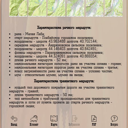
Характеристика речного маршрута:
река - Малая Лаба;
старт маршрута - Псебайское городское поселение;
координаты - широта 43.963488 долгота 40.702144;
середина маршрута - Андрюковское сельское поселение;
координаты - широта 44.146403 долгота 40.842491;
финиш маршрута - Переправненское сельское поселение;
координаты - широта 44.324091 долгота 40.869354;
длина речного маршрута - 52 км;
максимальная категория пологости реки на участке сплава - гор
максимальная категория порогов реки на участке сплава - треть
класс загрязнённости реки на участке сплава - условно чистая;
шум - относительно шумно, шумно не везде;
Характеристика транзитного маршрута:
худший тип дорожного покрытия дороги на участке транзитного