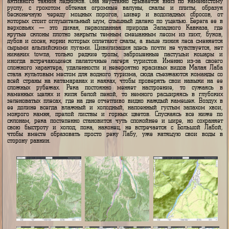
очень быстро набирает силу, превращаясь в настоящую бурную стропт
Вода в ней круглый год ледяная, кристально чистая, приобрет
характерный бирюзовый или мутновато-молочный оттенок в п
активного таяния ледников. Она неустанно срывается вниз по камен
руслу, с грохотом обтекая огромные валуны, скалы и плиты, об
бесконечную череду мощных порогов, шивер и водопадных сбросо
которых стоит оглушительный шум, слышный далеко по ущелью. Берег
верховьях — это дикая, первозданная природа Западного Кавказ
крутые склоны плотно закрыты темным смешанным лесом из пихт, 
дубов и сосен, корни которых оплетают скалы, а выше линия леса сме
сырыми альпийскими лугами. Цивилизация здесь почти не чувствуетс
никаких towns, только редкие тропы, заброшенные пастушьи кош
иногда встречающиеся палаточные лагеря туристов. Именно из-за 
сложного характера, удаленности и невероятно красивых видов Мала
стала культовым местом для водного туризма, сюда съезжаются кома
всей страны на катамаранах и каяках, чтобы проверять свои навыки
сложных рубежах. Река постоянно меняет настроение, то сужа
каменных щелях и кипя белой пеной, то немного расширяясь в гл
зеленоватых плесах, где на дне отчетливо видно каждый камешек. Во
ее долине всегда влажный и холодный, напоенный густым запахом
мокрого камня, прелой листвы и горных цветов. Спускаясь все н
склонам, река постепенно становится чуть спокойнее и шире, но сох
свою быстроту и холод, пока, наконец, не встречается с Большой 
чтобы вместе образовать просто реку Лабу, уже катящую свои в
сторону равнин.