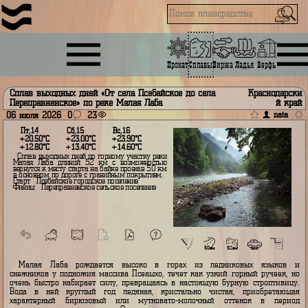
Прокат
Сплавы
Биржа
Ладья
Верфь
Сплав выходных дней «От села Псебайское до села
Красно
Переправненское» по реке Малая Лаба
06 июля 2026
0
23
Пт,14
Сб,15
Вс,16
+20.50°С
+23.00°С
+23.90°С
+12.80°С
+13.40°С
+14.60°С
Сплав выходных дней по горному участку реки
Малая Лаба длиной 52 км с возможностью
вернутся к месту старта на байке проехав 50 км
в основном по дороге с гравийным покрытием.
Старт - Псебайское городское поселение
Финиш - Переправненское сельское поселение
50км
52км
min
Малая Лаба рождается высоко в горах из ледниковых язы
снежников у подножия массива Псеашхо, течет как узкий горный руче