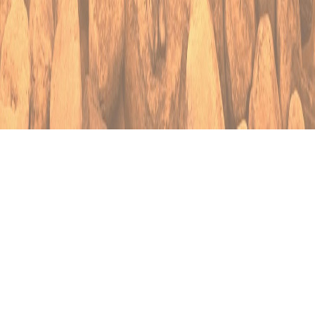
О baidak.ru
Помощь
О проекте
Вопрос-ответ
Baidak.ru
Пользовательское
Служба техничес
соглашение
поддержки
Политика
Тариф
конфидециальности