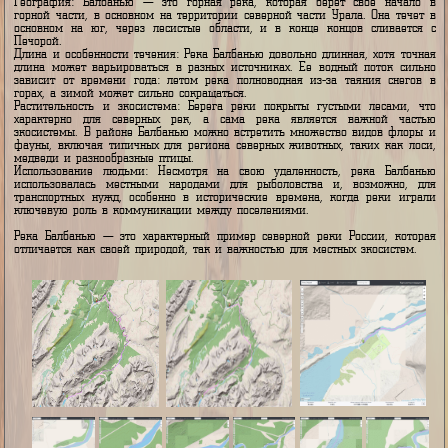
Печора и протекает через территории, покрытые тайгой. Вот нес
ключевых характеристик этой реки:
География: Балбанью — это горная река, которая берет свое на
горной части, в основном на территории северной части Урала. Она т
основном на юг, через лесистые области, и в конце концов слива
Печорой.
Длина и особенности течения: Река Балбанью довольно длинная, хотя 
длина может варьироваться в разных источниках. Ее водный поток 
зависит от времени года: летом река полноводная из-за таяния сн
горах, а зимой может сильно сокращаться.
Растительность и экосистема: Берега реки покрыты густыми лесам
характерно для северных рек, а сама река является важной ч
экосистемы. В районе Балбанью можно встретить множество видов ф
фауны, включая типичных для региона северных животных, таких как
медведи и разнообразные птицы.
Использование людьми: Несмотря на свою удаленность, река Бал
использовалась местными народами для рыболовства и, возможно
транспортных нужд, особенно в исторические времена, когда реки 
ключевую роль в коммуникации между поселениями.
Река Балбанью — это характерный пример северной реки России, к
отличается как своей природой, так и важностью для местных экосист