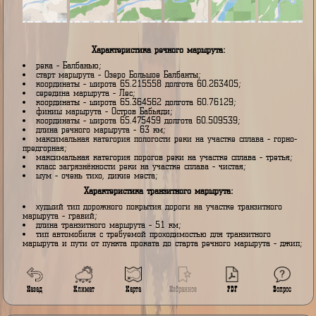
Характеристика речного маршрута:
река - Балбанью;
старт маршрута - Озеро Большое Балбанты;
координаты - широта 65.215558 долгота 60.263405;
середина маршрута - Лес;
координаты - широта 65.364562 долгота 60.76129;
финиш маршрута - Остров Бабьяди;
координаты - широта 65.475459 долгота 60.509539;
длина речного маршрута - 63 км;
максимальная категория пологости реки на участке сплава - го
предгорная;
максимальная категория порогов реки на участке сплава - треть
класс загрязнённости реки на участке сплава - чистая;
шум - очень тихо, дикие места;
Характеристика транзитного маршрута:
худший тип дорожного покрытия дороги на участке транзитного
маршрута - гравий;