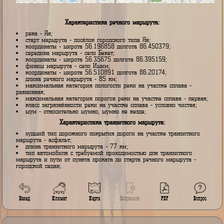
Характеристика речного маршрута:
река - Яя;
старт маршрута - посёлок городского типа Яя;
координаты - широта 56.196858 долгота 86.450379;
середина маршрута - село Бекет;
координаты - широта 56.35675 долгота 86.395159;
финиш маршрута - село Ишим;
координаты - широта 56.510891 долгота 86.20174;
длина речного маршрута - 85 км;
максимальная категория пологости реки на участке сплава -
равнинная;
максимальная категория порогов реки на участке сплава - перв
класс загрязнённости реки на участке сплава - условно чистая;
шум - относительно шумно, шумно не везде;
Характеристика транзитного маршрута:
худший тип дорожного покрытия дороги на участке транзитного
маршрута - асфальт;
длина транзитного маршрута - 77 км;
тип автомобиля с требуемой проходимостью для транзитного