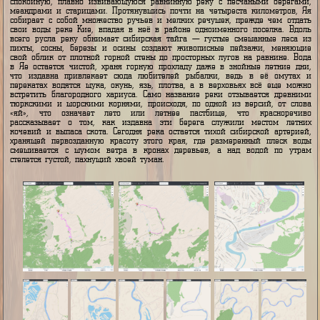
типичный горный поток с холодной, стремительной водой и каме
дном. По мере спуска с гор характер реки заметно меняется, она в
на просторы Кузнецкой котловины, замедляет свой бег и превраща
спокойную, плавно извивающуюся равнинную реку с песчаными бер
меандрами и старицами. Протянувшись почти на четыреста километр
собирает с собой множество ручьев и мелких речушек, прежде чем 
свои воды реке Кие, впадая в неё в районе одноименного поселка.
всего русла реку обнимает сибирская тайга — густые смешанные л
пихты, сосны, березы и осины создают живописные пейзажи, мен
свой облик от плотной горной стены до просторных лугов на равнине
в Яе остается чистой, храня горную прохладу даже в знойные летни
что издавна привлекает сюда любителей рыбалки, ведь в её ому
перекатах водятся щука, окунь, язь, плотва, а в верховьях всё еще
встретить благородного хариуса. Само название реки отзывается др
тюркскими и шорскими корнями, происходя, по одной из версий, от
«яй», что означает лето или летнее пастбище, что краснор
рассказывает о том, как издавна эти берега служили местом л
кочевий и выпаса скота. Сегодня река остается тихой сибирской арт
хранящей первозданную красоту этого края, где размеренный плес
смешивается с шумом ветра в кронах деревьев, а над водой по 
стелется густой, пахнущий хвоей туман.