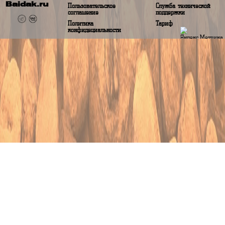
Аналитические данные будут показаны при сборе данных более 1 года
О baidak.ru
Помощь
О проекте
Вопрос-ответ
Baidak.ru
Пользовательское
Служба техничес
соглашение
поддержки
Политика
Тариф
конфидециальности