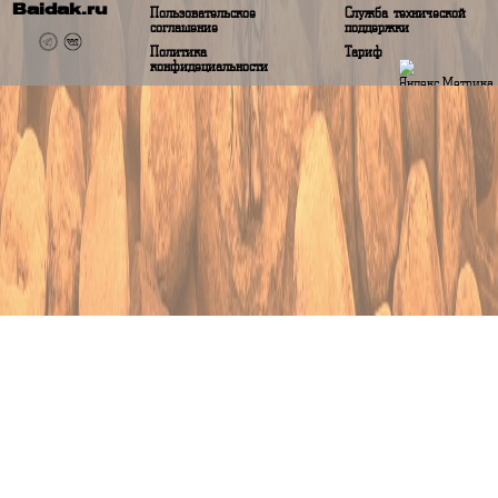
Аналитические данные будут показаны при сборе данных более 1 года
О baidak.ru
Помощь
О проекте
Вопрос-ответ
Baidak.ru
Пользовательское
Служба техничес
соглашение
поддержки
Политика
Тариф
конфидециальности