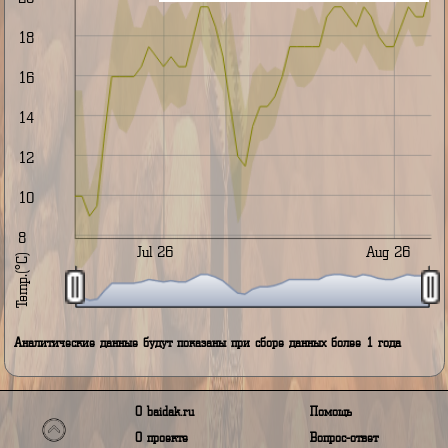
14
Jul '26
Aug '26
12
Highcha
End of interactive chart.
10
Температурная годовая сравнительная статистика
8
Jul 26
Aug 26
Temp.(°C)