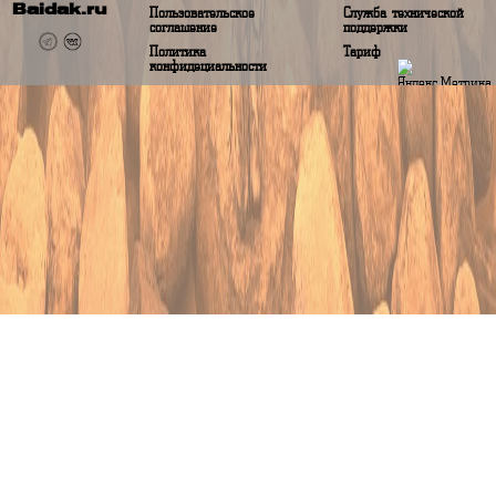
Аналитические данные будут показаны при сборе данных более 1 года
О baidak.ru
Помощь
О проекте
Вопрос-ответ
Baidak.ru
Пользовательское
Служба техничес
соглашение
поддержки
Политика
Тариф
конфидециальности