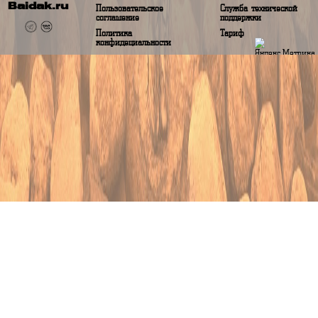
Аналитические данные будут показаны при сборе данных более 1 года
О baidak.ru
Помощь
О проекте
Вопрос-ответ
Baidak.ru
Пользовательское
Служба техничес
соглашение
поддержки
Политика
Тариф
конфидециальности