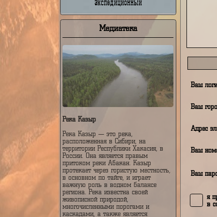
Недельный
От
Экспедиционный
Медиатека
В
В
Река Казыр
А
Река Казыр — это река,
расположенная в Сибири, на
территории Республики Хакасия, в
В
России. Она является правым
притоком реки Абакан. Казыр
протекает через гористую местность,
В