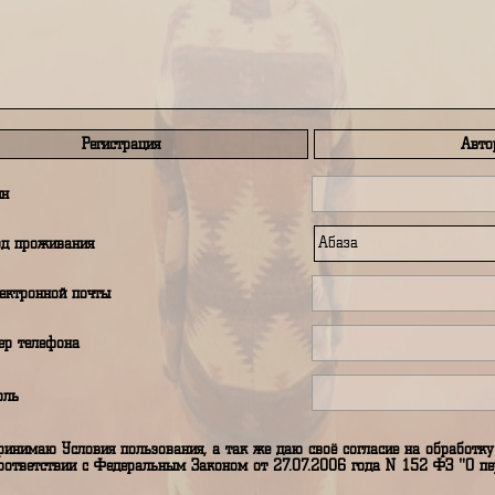
править сообщение автору путеводителя
Регистрация
аш логин
аш город проживания
дрес электронной почты
аш номер телефона
аш пароль