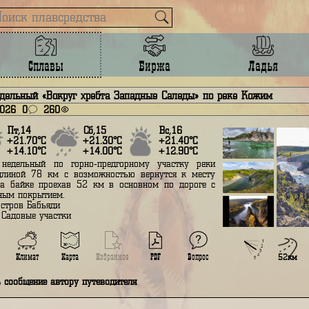
Сплавы
Биржа
лав недельный «Вокруг хребта Западные Саледы» по реке 
преля 2026
0
260
Пт,14
Сб,15
Вс,16
+21.70°С
+21.30°С
+21.40°С
+14.10°С
+14.00°С
+12.90°С
Сплав недельный по горно-предгорному участку реки
ожим длиной 78 км с возможностью вернутся к месту
тарта на байке проехав 52 км в основном по дороге с
сфальтным покрытием.
тарт - остров Бабьяди
иниш - Садовые участки
Вопрос
Подробнее
Климат
Карта
Избранное
PDF