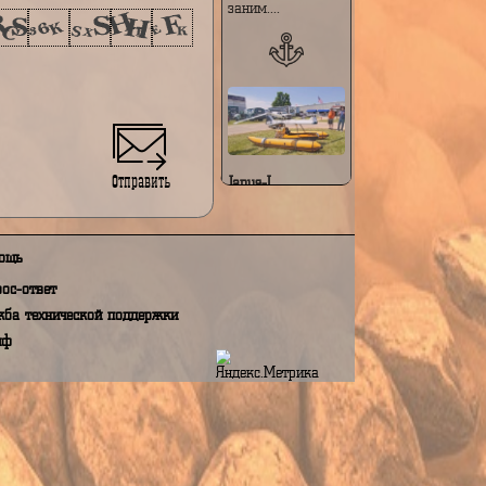
особенностями:
Модульная и
складная
е на обработку моих персональных данных,
конструкция —
N 152 ФЗ "О персональных данных"
при сложенном
виде аппарат
заним....
Отправить
Janus-I
Janus-I — это
компактный
персональный
Помощь
летательный
аппарат с
Вопрос-ответ
вертикальным
взлётом и
Служба технической поддержки
посадкой (VTOL),