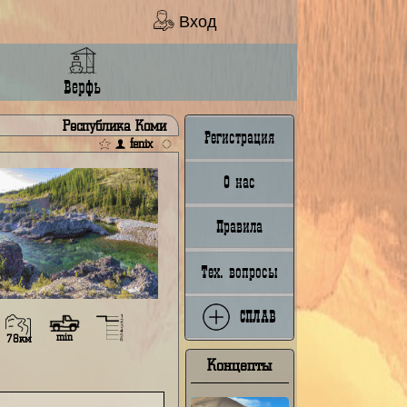
Вход
Ладья
Верфь
Кожим
Республика Коми
Регистрация
fenix
О нас
Правила
Тех. вопросы
СПЛАВ
min
52км
78км
Концепты