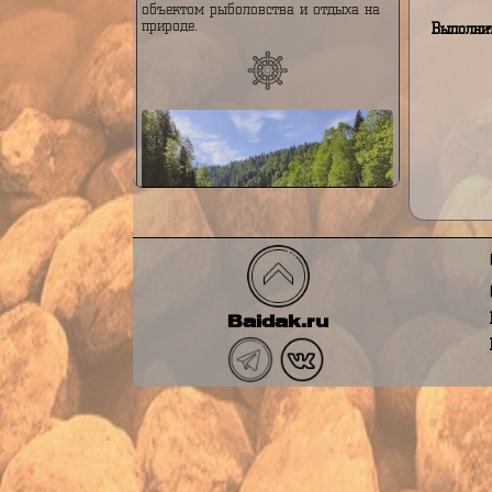
в основном по тайге, и играет
важную роль в водном балансе
региона. Река известна своей
живописной природой,
многочисленными порогами и
каскадами, а также является
объектом рыболовства и отдыха на
природе.
Вы
Река Тельбес
Река Тельбес — это река,
Baidak.ru
протекающая в Горной Шории, на