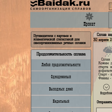
Baidak.ru
САМООРГАНИЗАЦИЯ СПЛАВОВ
Прокат
Сп
Путеводители с картами и
климатической статистикой для
30 а
самоорганизованных речных сплавов
Продолжительность сплава
К
Любой продолжительности
с
а
С
Однодневный
Ф
Выходных дней