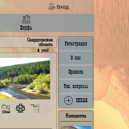
Вход
Ладья
Верфь
дель
Свердловская
Регистрация
область
paul
О нас
Правила
Тех. вопросы
СПЛАВ
min
63км
58км
Концепты