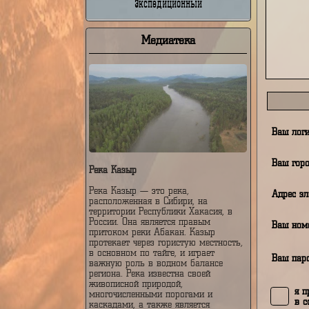
Недельный
От
Экспедиционный
Медиатека
В
В
Река Казыр
Река Казыр — это река,
А
расположенная в Сибири, на
территории Республики Хакасия, в
России. Она является правым
В
притоком реки Абакан. Казыр
протекает через гористую местность,