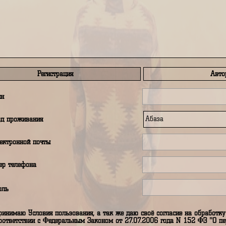
править сообщение автору путеводителя
Регистрация
аш логин
аш город проживания
дрес электронной почты
аш номер телефона