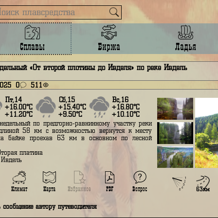
Сплавы
Биржа
лав недельный «От второй плотины до Ивделя» по реке Ив
нваря 2025
0
511
Пт,14
Сб,15
Вс,16
+16.00°С
+15.40°С
+16.80°С
+11.20°С
+9.50°С
+10.10°С
Сплав недельный по предгорно-равнинному участку реки
вдель длиной 58 км с возможностью вернутся к месту
тарта на байке проехав 63 км в основном по лесной
ороге.
тарт - Вторая платина
иниш - Ивдель
Вопрос
Подробнее
Климат
Карта
Избранное
PDF