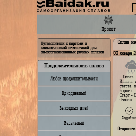
Baidak.ru
САМООРГАНИЗАЦИЯ СПЛАВОВ
Прокат
Сп
Путеводители с картами и
климатической статистикой для
самоорганизованных речных сплавов
03 я
Продолжительность сплава
Любой продолжительности
И
с
д
Однодневный
С
Ф
Выходных дней