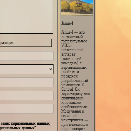
Janus-I
Janus-I — это
компактный
пилотируемый
Авторизация
VTOL-
летательный
аппарат
(«летающий
чемодан») с
вертикальным
взлётом и
посадкой,
разработанный
компанией X-
Control. Он
характеризуется
следующими
ключевыми