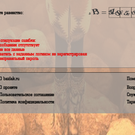
аш пароль
я принимаю Условия пользования, а так же даю своё согласи
в соответствии с Федеральным Законом от 27.07.2006 года 
полните равенство:
правте следующие ошибки:
 текст сообщения отсутствует
 ввели не все данные
 пользователь с заданным логином не зарегестрирован
 ввели неправильный пароль
О baidak.ru
О проекте