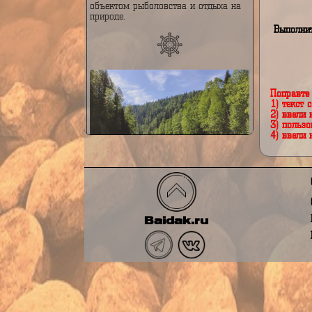
в основном по тайге, и играет
В
важную роль в водном балансе
региона. Река известна своей
живописной природой,
многочисленными порогами и
каскадами, а также является
объектом рыболовства и отдыха на
природе.
Вы
По
1)
2)
3)
4)
Река Тельбес
Река Тельбес — это река,
протекающая в Горной Шории, на