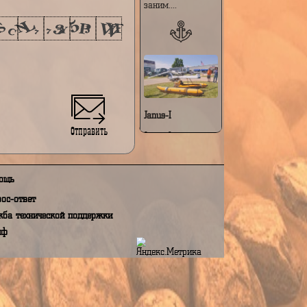
особенностями:
Модульная и
складная
конструкция —
е на обработку моих персональных данных,
при сложенном
N 152 ФЗ "О персональных данных"
виде аппарат
заним....
Janus-I
Отправить
Janus-I — это
компактный
персональный
летательный
аппарат с
Помощь
вертикальным
взлётом и
Вопрос-ответ
посадкой (VTOL),