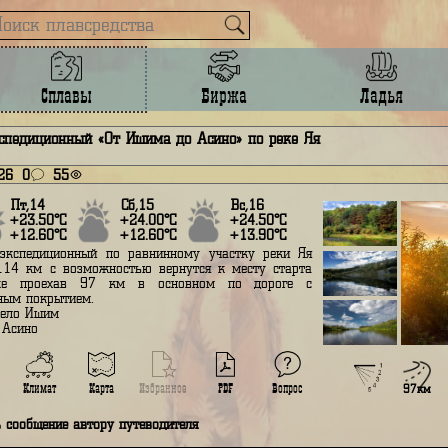
Сплавы
Биржа
лав экспедиционный «От Ишима до Асино» по реке Яя
юня 2026
0
55
Пт,14
Сб,15
Вс,16
+23.50°С
+24.00°С
+24.50°С
+12.60°С
+12.60°С
+13.90°С
Сплав экспедиционный по равнинному участку реки Яя
линой 114 км с возможностью вернутся к месту старта
а байке проехав 97 км в основном по дороге с
сфальтным покрытием.
тарт - село Ишим
иниш - Асино
Вопрос
Подробнее
Климат
Карта
Избранное
PDF