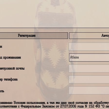
править сообщение автору путеводителя
Регистрация
аш логин
аш город проживания
дрес электронной почты
аш номер телефона