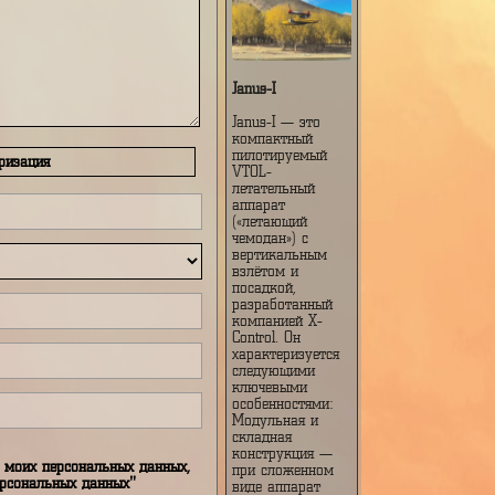
Janus-I
Janus-I — это
компактный
пилотируемый
Авторизация
VTOL-
летательный
аппарат
(«летающий
чемодан») с
вертикальным
взлётом и
посадкой,
разработанный
компанией X-
Control. Он
характеризуется
следующими
ключевыми