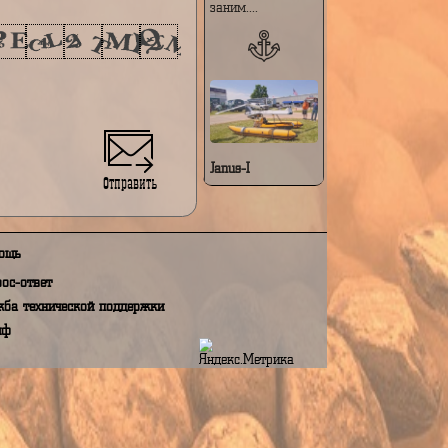
особенностями:
Модульная и
складная
конструкция —
е на обработку моих персональных данных,
при сложенном
N 152 ФЗ "О персональных данных"
виде аппарат
заним....
Janus-I
Отправить
Janus-I — это
компактный
персональный
летательный
Помощь
аппарат с
вертикальным
Вопрос-ответ
взлётом и
посадкой (VTOL),
Служба технической поддержки