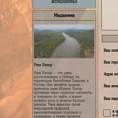
Недельный
От
Экспедиционный
Медиатека
В
В
Река Казыр
Река Казыр — это река,
А
расположенная в Сибири, на
территории Республики Хакасия, в
России. Она является правым
В
притоком реки Абакан. Казыр
протекает через гористую местность,