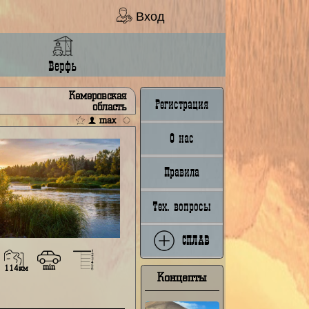
Вход
Ладья
Верфь
Кемеровская
Регистрация
область
max
О нас
Правила
Тех. вопросы
СПЛАВ
min
97км
114км
Концепты