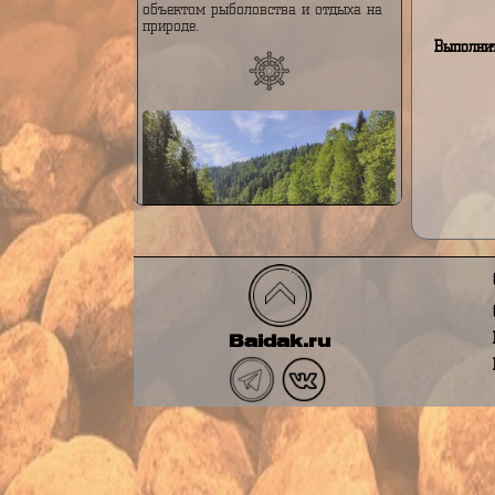
в основном по тайге, и играет
В
важную роль в водном балансе
региона. Река известна своей
живописной природой,
многочисленными порогами и
каскадами, а также является
объектом рыболовства и отдыха на
природе.
Вы
Река Тельбес
Река Тельбес — это река,
протекающая в Горной Шории, на
Baidak.ru