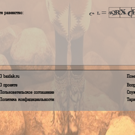
аш пароль
я принимаю Условия пользования, а так же даю своё согласи
в соответствии с Федеральным Законом от 27.07.2006 года 
полните равенство:
О baidak.ru
О проекте
Пользовательское соглашение