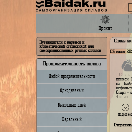
Baidak.ru
САМООРГАНИЗАЦИЯ СПЛАВОВ
Прокат
Сп
Путеводители с картами и
климатической статистикой для
самоорганизованных речных сплавов
03 и
Продолжительность сплава
Любой продолжительности
д
н
а
Однодневный
С
Ф
Выходных дней