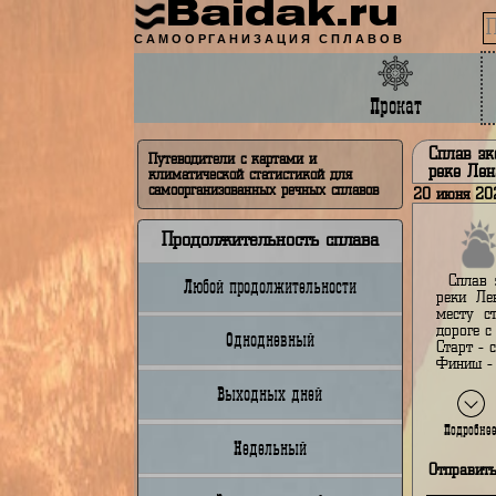
Baidak.ru
САМООРГАНИЗАЦИЯ СПЛАВОВ
Прокат
Сп
Путеводители с картами и
ре
климатической статистикой для
самоорганизованных речных сплавов
20 и
Продолжительность сплава
Любой продолжительности
р
м
д
Однодневный
С
Ф
Выходных дней