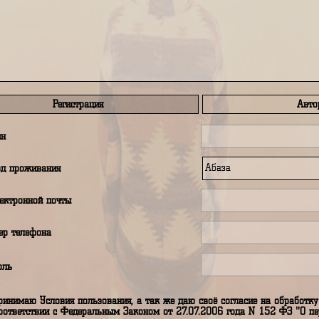
править сообщение автору путеводителя
Регистрация
аш логин
аш город проживания
дрес электронной почты
аш номер телефона