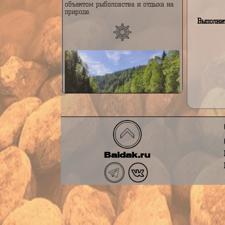
в основном по тайге, и играет
В
важную роль в водном балансе
региона. Река известна своей
живописной природой,
многочисленными порогами и
каскадами, а также является
объектом рыболовства и отдыха на
природе.
Вы
Река Тельбес
Река Тельбес — это река,
протекающая в Горной Шории, на
Baidak.ru