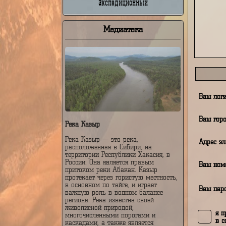
Недельный
От
Экспедиционный
Медиатека
В
В
Река Казыр
Река Казыр — это река,
А
расположенная в Сибири, на
территории Республики Хакасия, в
России. Она является правым
В
притоком реки Абакан. Казыр
протекает через гористую местность,