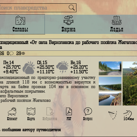
Сплавы
Биржа
лав экспедиционный «От села Верхоленска до рабочего пос
ке Лена
юня 2026
0
29
Пт,14
Сб,15
Вс,16
+25.70°С
+25.50°С
+25.20°С
+9.40°С
+11.10°С
+11.50°С
Сплав экспедиционный по предгорно-равнинному участку
еки Лена длиной 118 км с возможностью вернутся к
есту старта на байке проехав 104 км в основном по
ороге с асфальтным покрытием.
тарт - село Верхоленск
иниш - рабочий посёлок Жигалово
Вопрос
Подробнее
Климат
Карта
Избранное
PDF