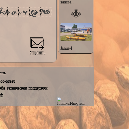
особенностями:
Модульная и
складная
конструкция —
е на обработку моих персональных данных,
при сложенном
N 152 ФЗ "О персональных данных"
виде аппарат
заним....
Janus-I
Отправить
Janus-I — это
компактный
персональный
летательный
Помощь
аппарат с
вертикальным
Вопрос-ответ
взлётом и
посадкой (VTOL),
Служба технической поддержки