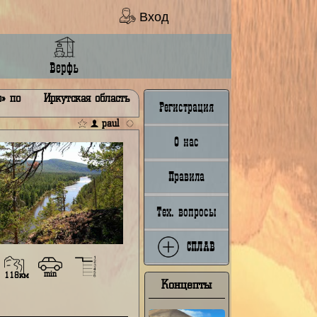
Вход
Ладья
Верфь
ёлка Жигалово» по
Иркутская область
Регистрация
paul
О нас
Правила
Тех. вопросы
СПЛАВ
min
104км
118км
Концепты