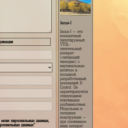
Janus-I
Janus-I — это
компактный
пилотируемый
Авторизация
VTOL-
летательный
аппарат
(«летающий
чемодан») с
вертикальным
взлётом и
посадкой,
разработанный
компанией X-
Control. Он
характеризуется
следующими
ключевыми