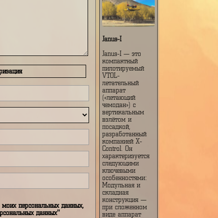
Janus-I
Janus-I — это
компактный
пилотируемый
Авторизация
VTOL-
летательный
аппарат
(«летающий
чемодан») с
вертикальным
взлётом и
посадкой,
разработанный
компанией X-
Control. Он
характеризуется
следующими
ключевыми