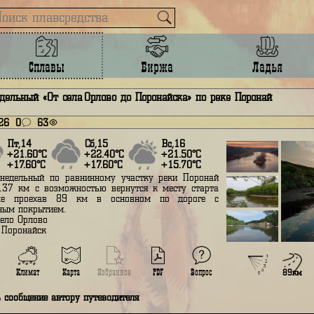
Сплавы
Биржа
лав недельный «От села Орлово до Поронайска» по реке По
юня 2026
0
63
Пт,14
Сб,15
Вс,16
+21.60°С
+22.40°С
+21.50°С
+17.60°С
+17.60°С
+15.70°С
Сплав недельный по равнинному участку реки Поронай
линой 137 км с возможностью вернутся к месту старта
а байке проехав 89 км в основном по дороге с
сфальтным покрытием.
тарт - село Орлово
иниш - Поронайск
Вопрос
Подробнее
Климат
Карта
Избранное
PDF