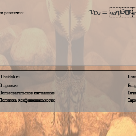
аш пароль
я принимаю Условия пользования, а так же даю своё согласи
в соответствии с Федеральным Законом от 27.07.2006 года 
полните равенство:
О baidak.ru
О проекте
Пользовательское соглашение