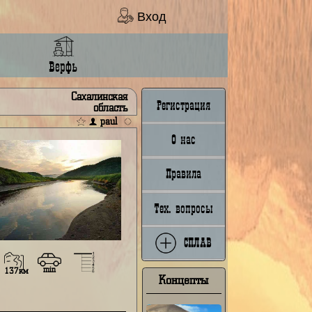
Вход
Ладья
Верфь
ронай
Сахалинская
Регистрация
область
paul
О нас
Правила
Тех. вопросы
СПЛАВ
min
89км
137км
Концепты