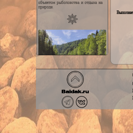
в основном по тайге, и играет
В
важную роль в водном балансе
региона. Река известна своей
живописной природой,
многочисленными порогами и
каскадами, а также является
объектом рыболовства и отдыха на
природе.
Вы
Река Тельбес
Река Тельбес — это река,
протекающая в Горной Шории, на
Baidak.ru