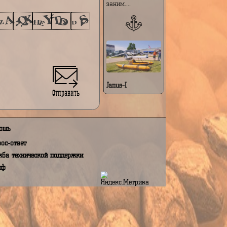
особенностями:
Модульная и
складная
конструкция —
е на обработку моих персональных данных,
при сложенном
N 152 ФЗ "О персональных данных"
виде аппарат
заним....
Janus-I
Отправить
Janus-I — это
компактный
персональный
летательный
Помощь
аппарат с
вертикальным
Вопрос-ответ
взлётом и
посадкой (VTOL),
Служба технической поддержки