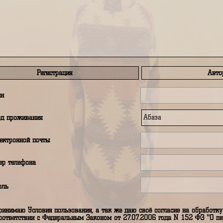
править сообщение автору путеводителя
Регистрация
аш логин
аш город проживания
дрес электронной почты
аш номер телефона