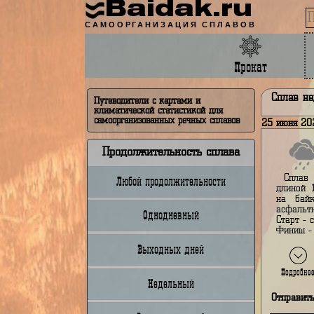
Baidak.ru
САМООРГАНИЗАЦИЯ СПЛАВОВ
Прокат
Сп
Путеводители с картами и
климатической статистикой для
самоорганизованных речных сплавов
25 и
Продолжительность сплава
Любой продолжительности
д
н
а
Однодневный
С
Ф
Выходных дней