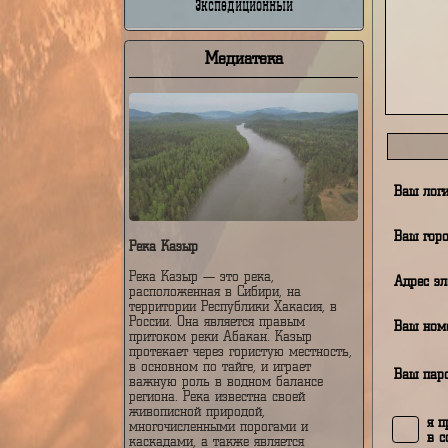
Недельный
От
Экспедиционный
Медиатека
В
В
Река Казыр
Река Казыр — это река,
А
расположенная в Сибири, на
территории Республики Хакасия, в
России. Она является правым
В
притоком реки Абакан. Казыр
протекает через гористую местность,