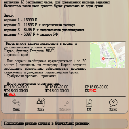
1 сутки
2 - 3 суток
4 - 6 суток
7 - 10 суток
11 и более су
980
Р
670
Р
490
Р
390
Р
340
Р
Наценка в праздничные и выходные дни 0%
Для комфортного неспешного возврата снаряжения в стоимость прокат
включено 12 бесплатных часов, при превышении периода заданных
бесплатных часов цена проката будет увеличена на одни сутки
Залог:
вариант 1 - 16990
P
вариант 2 - 11893
P
+ заграничный паспорт
вариант 3 - 8495
P
+ водительское удостоверение
вариант 4 - 5097
P
+ паспорт РФ
Карта пункта выдачи плавсредств в аренду и
дополнительные условия аренды
Пермь, бульвар Гагарина, 50АВ
Пермский край
Для встречи необходимо предварительно ( за 30
минут ) позвонить по телефону. Перед встречей
необходимо обязательно забронировать прокатное
снаряжение и дождаться подтверждения брони.
Требуемый уровень - пришелец.
Время доступности судовладельца:
ПН:18:00-20:00
ВТ:18:00-20:00
СР:18:00-20:00