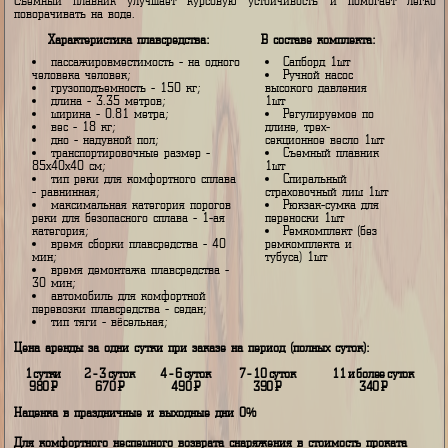
Сап имеет специальное противоскользящее покрытие на поверхности 
что помогает удерживать сцепление даже при попадании воды
повышает безопасность и комфорт катания.
Съемный плавник улучшает курсовую устойчивость и помогает 
поворачивать на воде.
Характеристика плавсредства:
В составе комплекта:
пассажировместимость - на одного
Сапборд 1шт
человека человек;
Ручной насос
грузоподъемность - 150 кг;
высокого давления
длина - 3.35 метров;
1шт
ширина - 0.81 метра;
Регулируемое по
вес - 18 кг;
длине, трех-
дно - надувной пол;
секционное весло 1шт
транспортировочные размер -
Съемный плавник
85х40х40 см;
1шт
тип реки для комфортного сплава
Спиральный
- равнинная;
страховочный лиш 1шт
максимальная категория порогов
Рюкзак-сумка для
реки для безопасного сплава - 1-ая
переноски 1шт
категория;
Ремкомплект (без
время сборки плавсредства - 40
ремкомплекта и
мин;
тубуса) 1шт
время демонтажа плавсредства -
30 мин;
автомобиль для комфортной
перевозки плавсредства - седан;
тип тяги - вёсельная;
Цена аренды за одни сутки при заказе на период (полных суток):