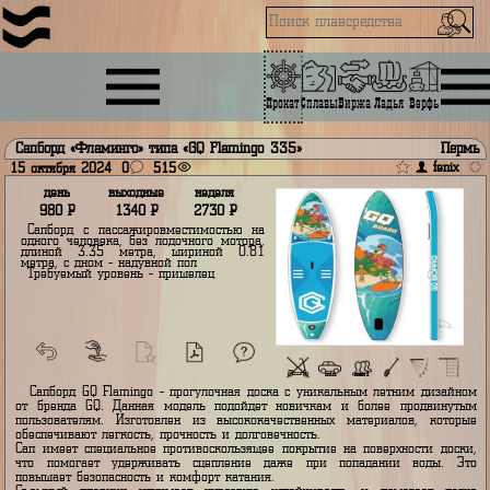
Прокат
Сплавы
Биржа
Ладья
Верфь
Сапборд «Фламинго» типа «GQ Flamingo 335»
f
15 октября 2024
0
515
день
выходные
неделя
980
Р
1340
Р
2730
Р
Сапборд с пассажировместимостью на
одного человека, без лодочного мотора,
длиной 3.35 метра, шириной 0.81
метра, с дном - надувной пол
Требуемый уровень - пришелец
min
max 1
Сапборд GQ Flamingo - прогулочная доска с уникальным летним ди
от бренда GQ. Данная модель подойдет новичкам и более продви
пользователям. Изготовлен из высококачественных материалов, к
обеспечивают легкость, прочность и долговечность.