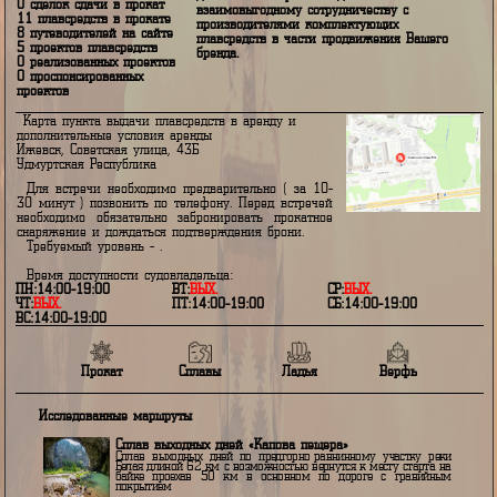
маршрутов для самоорганизованных речн
сплавов. В этом направлении много
0 арендованных
неизведанных маршрутов. Заинтересован 
плавсредств
дальнейшем строить лодки и готов к
0 сделок сдачи в прокат
взаимовыгодному сотрудничеству с
11 плавсредств в прокате
производителями комплектующих
8 путеводителей на сайте
плавсредств в части продвижения Вашег
5 проектов плавсредств
бренда.
0 реализованных проектов
0 проспонсированных
проектов
Карта пункта выдачи плавсредств в аренду и
дополнительные условия аренды
Ижевск, Советская улица, 43Б
Удмуртская Республика
Для встречи необходимо предварительно ( за 10-
30 минут ) позвонить по телефону. Перед встречей
необходимо обязательно забронировать прокатное
снаряжение и дождаться подтверждения брони.
Требуемый уровень - .
Время доступности судовладельца:
ПН:14:00-19:00
ВТ:
ВЫХ.
СР:
ВЫХ.
ЧТ:
ВЫХ.
ПТ:14:00-19:00
СБ:14:00-19:00
ВС:14:00-19:00
Прокат
Сплавы
Ладья
Верфь