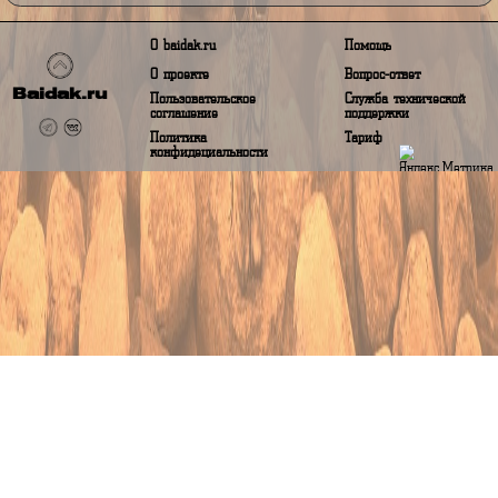
Сплав однодневный «Бабка и дедка»
Сплав однодневный по предгорно-равнинному участку рек
Нейва длиной 15 км с возможностью вернутся к месту старта н
байке проехав 8 км в основном по дороге с асфальтны
покрытием
Страницы:
1
2
всего маршрутов: 8
О baidak.ru
Помощь
О проекте
Вопрос-ответ
Baidak.ru
Пользовательское
Служба техничес
соглашение
поддержки
Политика
Тариф
конфидециальности