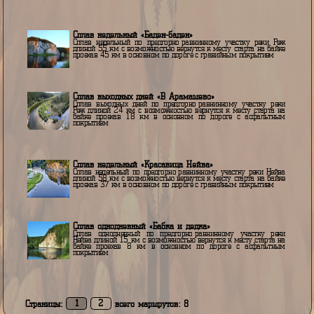
Исследованные маршруты
Сплав выходных дней «Капова пещера»
Сплав выходных дней по предгорно-равнинному участку рек
Белая длиной 62 км с возможностью вернутся к месту старта н
байке проехав 50 км в основном по дороге с гравийны
покрытием
Сплав недельный «Баден-баден»
Сплав недельный по предгорно-равнинному участку реки Ре
длиной 55 км с возможностью вернутся к месту старта на байк
проехав 45 км в основном по дороге с гравийным покрытием
Сплав выходных дней «В Арамашево»
Сплав выходных дней по предгорно-равнинному участку рек
Реж длиной 24 км с возможностью вернутся к месту старта н
байке проехав 18 км в основном по дороге с асфальтны
покрытием
Сплав недельный «Красавица Нейва»
Сплав недельный по предгорно-равнинному участку реки Нейв
длиной 58 км с возможностью вернутся к месту старта на байк
проехав 37 км в основном по дороге с гравийным покрытием