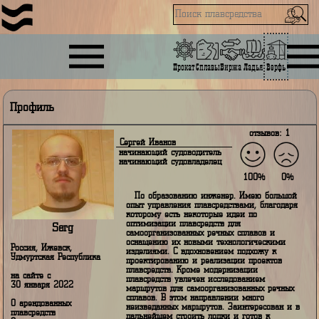
Прокат
Сплавы
Биржа
Ладья
Верфь
Профиль
отзывов: 
Сергей Иванов
начинающий судоводитель
начинающий судовладелец
100%
По образованию инженер. Имею боль
опыт управления плавсредствами, благод
которому есть некоторые идеи по
оптимизации плавсредств для
Serg
самоорганизованных речных сплавов и
оснащению их новыми технологическими
Россия, Ижевск,
изделиями. С вдохновением подхожу к
Удмуртская Республика
проектированию и реализации проектов
плавсредств. Кроме модернизации
на сайте с
плавсредств увлечен исследованием
30 января 2022