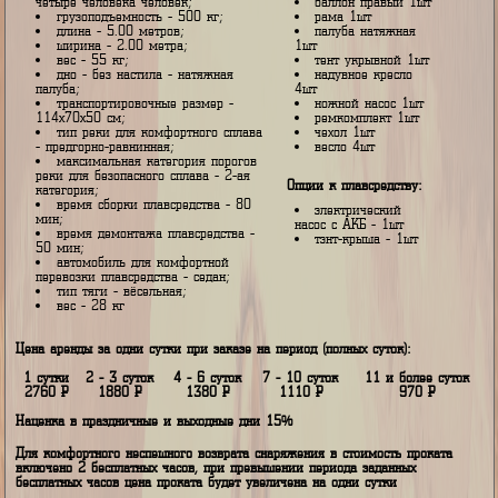
Характеристика плавсредства:
В составе комплекта:
пассажировместимость - на
баллон левый 1шт
четыре человека человек;
баллон правый 1шт
грузоподъемность - 500 кг;
рама 1шт
длина - 5.00 метров;
палуба натяжная
ширина - 2.00 метра;
1шт
вес - 55 кг;
тент укрывной 1шт
дно - без настила - натяжная
надувное кресло
палуба;
4шт
транспортировочные размер -
ножной насос 1шт
114x70x50 см;
ремкомплект 1шт
тип реки для комфортного сплава
чехол 1шт
- предгорно-равнинная;
весло 4шт
максимальная категория порогов
реки для безопасного сплава - 2-ая
Опции к плавсредству:
категория;
время сборки плавсредства - 80
электрический
мин;
насос с АКБ - 1шт
время демонтажа плавсредства -
тэнт-крыша - 1шт
50 мин;
автомобиль для комфортной
перевозки плавсредства - седан;
тип тяги - вёсельная;
вес - 28 кг
Цена аренды за одни сутки при заказе на период (полных суток):
1 сутки
2 - 3 суток
4 - 6 суток
7 - 10 суток
11 и более с
2760
Р
1880
Р
1380
Р
1110
Р
970
Р