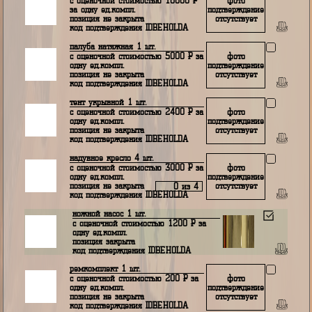
баллон левый 1 шт.
с оценочной стоимостью 25000
Р
фото
за одну ед.компл.
подтверждение
позиция не закрыта
отсутствует
код подтверждения IDBEHOLDA
баллон правый 1 шт.
с оценочной стоимостью 25000
Р
фото
за одну ед.компл.
подтверждение
позиция не закрыта
отсутствует
код подтверждения IDBEHOLDA
рама 1 шт.
с оценочной стоимостью 10000
Р
фото
за одну ед.компл.
подтверждение
позиция не закрыта
отсутствует
код подтверждения IDBEHOLDA
палуба натяжная 1 шт.
с оценочной стоимостью 5000
Р
за
фото
одну ед.компл.
подтверждение
позиция не закрыта
отсутствует
код подтверждения IDBEHOLDA
тент укрывной 1 шт.
с оценочной стоимостью 2400
Р
за
фото
одну ед.компл.
подтверждение
позиция не закрыта
отсутствует
код подтверждения IDBEHOLDA