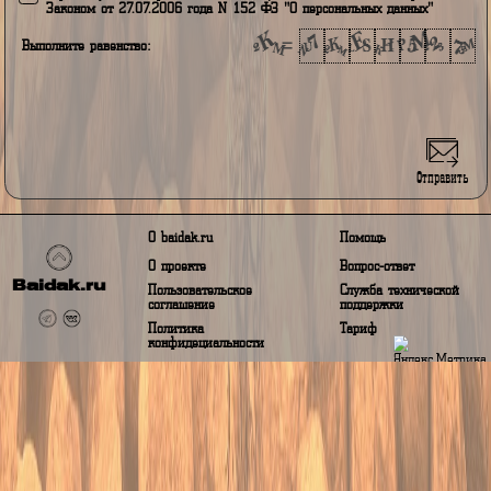
Регистрация
Авторизация
Ваш логин
Ваш город проживания
Адрес электронной почты
Ваш номер телефона
Ваш пароль
я принимаю Условия пользования, а так же даю своё согласие н
обработку моих персональных данных, в соответствии с Федераль
Законом от 27.07.2006 года N 152 ФЗ "О персональных данных"
Выполните равенство: