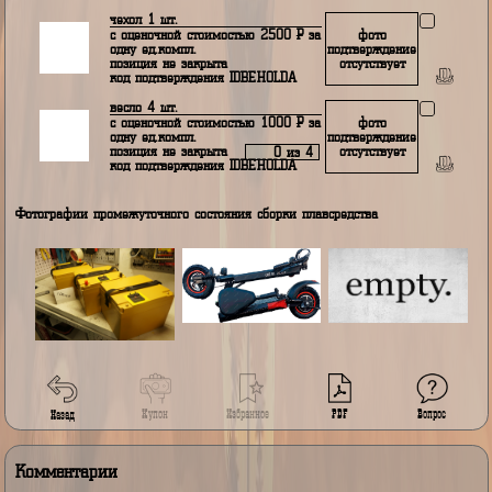
надувное кресло 4 шт.
с оценочной стоимостью 3000
Р
за
фото
одну ед.компл.
подтверждение
позиция не закрыта
отсутствует
0 из 4
код подтверждения IDBEHOLDA
ножной насос 1 шт.
с оценочной стоимостью 1200
Р
за
одну ед.компл.
позиция закрыта
код подтверждения IDBEHOLDA
ремкомплект 1 шт.
с оценочной стоимостью 200
Р
за
фото
одну ед.компл.
подтверждение
позиция не закрыта
отсутствует
код подтверждения IDBEHOLDA
чехол 1 шт.
с оценочной стоимостью 2500
Р
за
фото
одну ед.компл.
подтверждение
позиция не закрыта
отсутствует
код подтверждения IDBEHOLDA
весло 4 шт.
с оценочной стоимостью 1000
Р
за
фото
одну ед.компл.
подтверждение
позиция не закрыта
отсутствует
0 из 4
код подтверждения IDBEHOLDA