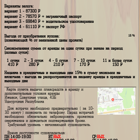
Наценка в праздничные и выходные дни 15%
Для комфортного неспешного возврата снаряжения в стоимость прокат
включено 2 бесплатных часов, при превышении периода заданных
бесплатных часов цена проката будет увеличена на одни сутки
Варианты залога:
вариант 1 - 87300
P
вариант 2 - 78570
P
+ заграничный паспорт
вариант 3 - 69840
P
+ водительское удостоверение
вариант 4 - 61110
P
+ паспорт РФ
Выгода от приобретения купона:
(понижающий % от заявленной цены проката)
Сэкономленная сумма от аренды за одни сутки при заказе на период
(полных суток):
1 сутки
2 - 3 суток
4 - 6 суток
7 - 10 суток
11 и более с
410
Р
280
Р
210
Р
170
Р
150
Р
Наценка в праздничные и выходные дни 15% в сумму экономии не
включена - выгода не распространяется на наценку аренды в празднич
выходные дни
Карта пункта выдачи плавсредств в аренду и
дополнительные условия аренды
Ижевск, Советская улица, 43Б